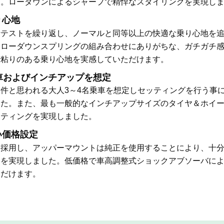
グ。ローダウンによるシャープで精悍なスタイリングを実現し
り心地
行テストを繰り返し、ノーマルと同等以上の快適な乗り心地を
＋ローダウンスプリングの組み合わせにありがちな、ガチガチ
で粘りのある乗り心地を実感していただけます。
車およびインチアップを想定
件と思われる大人3～4名乗車を想定しセッティングを行う事
した。また、最も一般的なインチアップサイズのタイヤ＆ホイ
ッティングを実現しました。
い価格設定
を採用し、アッパーマウントは純正を使用することにより、十
格を実現しました。低価格で車高調整式ショックアブソーバに
ただけます。