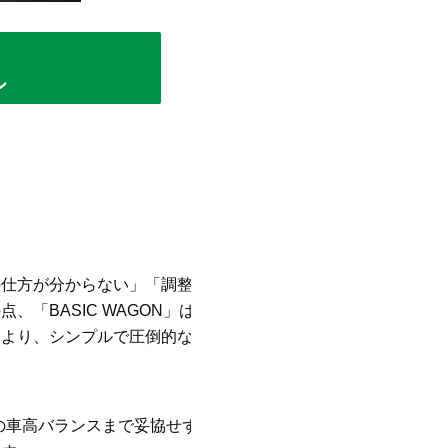
ル
の仕方が分からない」「調整が面
「BASIC WAGON」は定評あ
により、シンプルで圧倒的な使いや
の車高バランスまで妥協せず徹底的