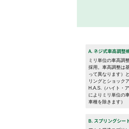
A. ネジ式車高調整
ミリ単位の車高調
採用。車高調整は基
って異なります）
リングとショック
H.A.S.（ハイ
によりミリ単位の
車種を除きます）
B. スプリングシ