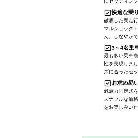
にセッティン
快適な乗
徹底した実走
マルショック
ん。しなやか
3～4名乗
最も多い乗車条
性を実現しま
ズに合ったセ
お求め易
減衰力固定式
ズナブルな価
をお楽しみい