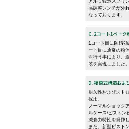
アルミ鍛造スプリ
高調整レンチが外
なっております。
C. 2コート1ベー
1コート目に防錆効
ート目に通常の粉
を行う事により、
装を実現しました
D. 複筒式構造お
耐久性およびスト
採用。
ノーマルショック
ルケース/ピストン
減衰力特性を発揮
また、新型ピストン