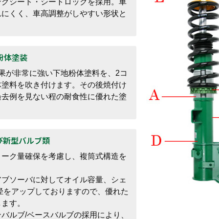
ングシート・シートロックを採用。車
れにくく、車高調整がしやすい形状と
ク粉体塗装
果が非常に強い下地粉体塗料を、2コ
体塗料を吹き付けます。その後焼付け
過去例を見ない程の耐食性に優れた塗
。
よび新型バルブ類
ローク量確保を考慮し、複筒式構造を
アブソーバに対してオイル容量、シェ
径をアップしておりますので、優れた
します。
バルブ/ベースバルブの採用により、