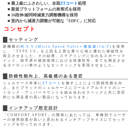
■ 最上級にふさわしい、全面
ZTコート
処理
■ 新規プラットフォームの単筒式を採用
■ 16段伸/縮同時減衰力調整機構を採用
■ 室内から減衰力調整が可能な「EDFC」に対応
コンセプト
セッティング
新機構の
M.S.V.(Micro Speed Valve＝微低速バルブ)
を採用
し、「TYPE CS」を上回る上質な乗り心地と優れた操縦性を
両立させました。その結果、ステアリングに伝わるスポーツマ
インド、助手席や後部座席における快適性等、全てを満足させ
るヨーロッパ車のようなセッティングを実現させました。
防錆性能向上、高級感のある意匠
シェルケース本体に
ZTコート
を施すことにより防錆性能を向
上。またブラックのシェルケースにゴールドアルマイトのシー
トロック・アッパーマウントを組み合わせスペックと共に意匠
的にも満足度の高い製品になっております。
インチアップ想定設計
「COMFORT SPORT」の開発にあたっては、車種別でユーザ
ーの使用頻度が高いと思われるインチアップサイズにてセッテ
ィングを行っております。