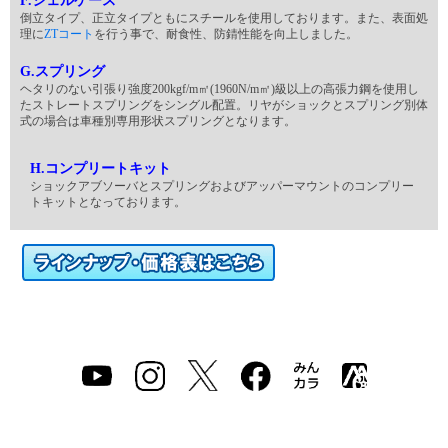
F.シェルケース
倒立タイプ、正立タイプともにスチールを使用しております。また、表面処
理に
ZTコート
を行う事で、耐食性、防錆性能を向上しました。
G.スプリング
ヘタリのない引張り強度200kgf/m㎡(1960N/m㎡)級以上の高張力鋼を使用し
たストレートスプリングをシングル配置。リヤがショックとスプリング別体
式の場合は車種別専用形状スプリングとなります。
H.コンプリートキット
ショックアブソーバとスプリングおよびアッパーマウントのコンプリー
トキットとなっております。