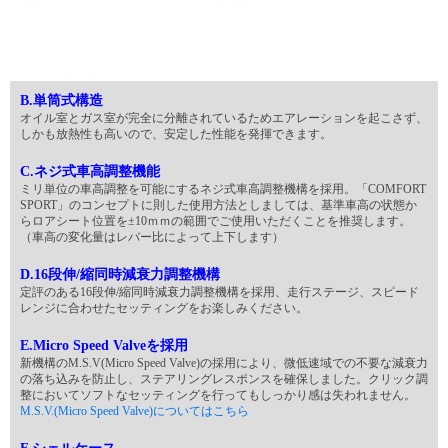
B.単筒式構造
オイル室とガス室が完全に分離されているためエアレーションを起こさず、
しかも放熱性も高いので、安定した性能を発揮できます。
C.ネジ式車高調整機能
ミリ単位の車高調整を可能にするネジ式車高調整機構を採用。「COMFORT
SPORT」のコンセプトに則した使用方法としましては、基準車高の状態か
らロアシート位置を±10ｍｍの範囲でご使用いただくことを推奨します。
（車高の変化量はレバー比によって上下します）
D.16段伸/縮同時減衰力調整機構
定評のある16段伸/縮同時減衰力調整機構を採用、走行ステージ、スピード
レンジに合わせたセッティングをお楽しみください。
E.Micro Speed Valveを採用
新機構のM.S.V(Micro Speed Valve)の採用により、微低速域での不要な減衰力
の落ち込みを防止し、ステアリングレスポンスを確保しました。クリック調
整においてソフトなセッティングを行ってもしっかり感は失われません。
M.S.V.(Micro Speed Valve)についてはこちら