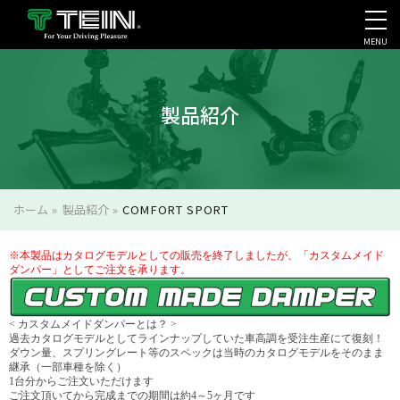
MENU
会社案内・採用・IR
製品紹介
ホーム
»
製品紹介
»
COMFORT SPORT
※本製品はカタログモデルとしての販売を終了しましたが、「カスタムメイド
ダンパー」としてご注文を承ります。
< カスタムメイドダンパーとは？ >
過去カタログモデルとしてラインナップしていた車高調を受注生産にて復刻！
ダウン量、スプリングレート等のスペックは当時のカタログモデルをそのまま
継承（一部車種を除く）
1台分からご注文いただけます
ご注文頂いてから完成までの期間は約4～5ヶ月です