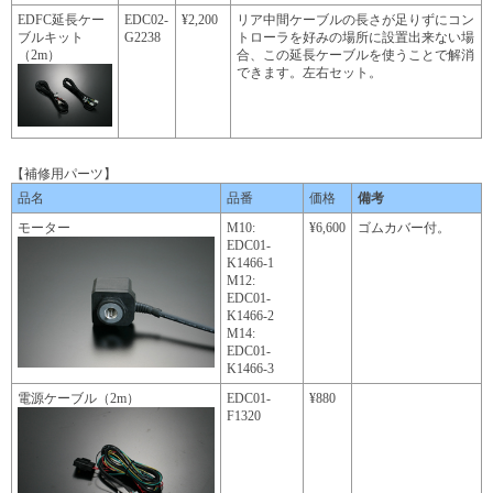
EDFC延長ケー
EDC02-
¥2,200
リア中間ケーブルの長さが足りずにコン
ブルキット
G2238
トローラを好みの場所に設置出来ない場
（2m）
合、この延長ケーブルを使うことで解消
できます。左右セット。
【補修用パーツ】
品名
品番
価格
備考
モーター
M10:
¥6,600
ゴムカバー付。
EDC01-
K1466-1
M12:
EDC01-
K1466-2
M14:
EDC01-
K1466-3
電源ケーブル（2m）
EDC01-
¥880
F1320