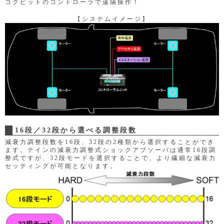
コクピットのコントローラで遠隔操作！
【システムイメージ】
16段／32段から選べる調整段数
減衰力調整段数を16段、32段の2種類から選択することができ
ます。テインの減衰力調整式ショックアブソーバは通常16段調
整式ですが、32段モードを選択することで、より繊細な減衰力
セッティングが可能となります。