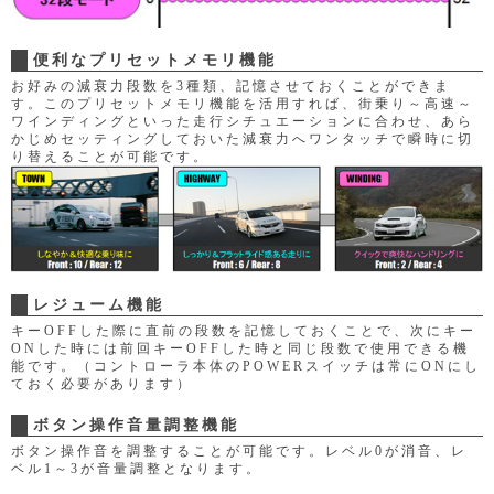
便利なプリセットメモリ機能
お好みの減衰力段数を3種類、記憶させておくことができま
す。このプリセットメモリ機能を活用すれば、街乗り～高速～
ワインディングといった走行シチュエーションに合わせ、あら
かじめセッティングしておいた減衰力へワンタッチで瞬時に切
り替えることが可能です。
レジューム機能
キーOFFした際に直前の段数を記憶しておくことで、次にキー
ONした時には前回キーOFFした時と同じ段数で使用できる機
能です。（コントローラ本体のPOWERスイッチは常にONにし
ておく必要があります）
ボタン操作音量調整機能
ボタン操作音を調整することが可能です。レベル0が消音、レ
ベル1～3が音量調整となります。