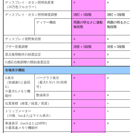
ディスプレイ・ボタン照明色変更
○
○
（26万色フルカラー）
ディスプレイ・ボタン照明輝度調整
消灯＋3段階
消灯＋3段階
ディマー機能
周囲の明るさに連動
周囲の明るさに連
無段階
無段階
ディスプレイ視野角切替
○
○
ブザー音量調整
消音＋3段階
消音＋3段階
原点復帰動作の頻度設定
○
○
G感応自動調整の開始速度設定
○
○
各種表示機能
G表示
バーグラフ表示
○
○
（加減速Gと旋回
（最大0.3G/1.0G切替
G）
可）
※最大Gメモリ機
数値表示
○
○
能付
位置座標（緯度／経度／高度）
○
×
トリップメーター
○
×
（10個、kmまたはマイル表示）
車速表示（km/hまたはMPH）
○
○
※最高速メモリ機能付