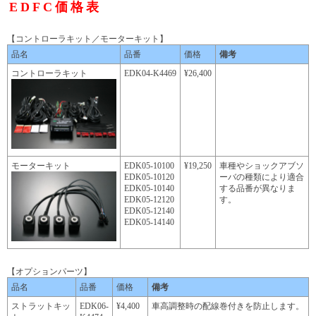
EDFC価格表
【コントローラキット／モーターキット】
品名
品番
価格
備考
コントローラキット
EDK04-K4469
¥26,400
モーターキット
EDK05-10100
¥19,250
車種やショックアブソ
EDK05-10120
ーバの種類により適合
EDK05-10140
する品番が異なりま
EDK05-12120
す。
EDK05-12140
EDK05-14140
【オプションパーツ】
品名
品番
価格
備考
ストラットキッ
EDK06-
¥4,400
車高調整時の配線巻付きを防止します。