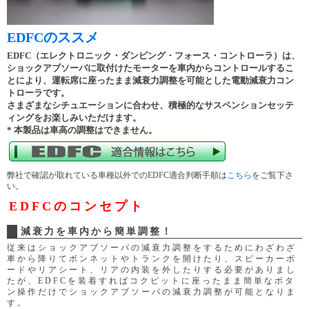
EDFCのススメ
EDFC（エレクトロニック・ダンピング・フォース・コントローラ）は、
ショックアブソーバに取付けたモーターを車内からコントロールするこ
とにより、運転席に座ったまま減衰力調整を可能とした電動減衰力コン
トローラです。
さまざまなシチュエーションに合わせ、積極的なサスペンションセッテ
ィングをお楽しみいただけます。
* 本製品は車高の調整はできません。
弊社で確認が取れている車種以外でのEDFC適合判断手順は
こちら
をご覧下さ
い。
EDFCのコンセプト
減衰力を車内から簡単調整！
従来はショックアブソーバの減衰力調整をするためにわざわざ
車から降りてボンネットやトランクを開けたり、スピーカーボ
ードやリアシート、リアの内装を外したりする必要がありまし
たが、EDFCを装着すればコクピットに座ったまま簡単なボタ
ン操作だけでショックアブソーバの減衰力調整が可能となりま
す。