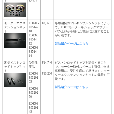
ト
K4474
モーターエクス
EDK08-
¥8,360
専用開発のフレキシブルシャフトによっ
テンションキッ
P8514-
て、EDFCモーターをショックアブソー
ト
10
バの上部から離れた場所に設置すること
EDK08-
が可能です。
P8514-
12
製品紹介ページはこちら
EDK08-
P8514-
14
延長ピストンロ
受注生
¥14,740
ピストンロッドトップを延長すること
ッドトップキッ
産品
で、モーター取付スペースを確保できる
ト
車種用に、受注生産にて承ります。モー
EDK08-
¥13,200
ターエクステンションキットの装着も可
P93201-
能です。
95
製品紹介ページはこちら
EDK08-
P93202-
50
EDK08-
P93201-
45