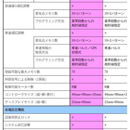
加減速G感応調整
○
○
変化点メモリ数
10×2パターン
10×2パターン
プログラミング方法
基準段数からの
基準段数からの
相対値指定
相対値指定
車速感応調整
○
○
変化点メモリ数
10×2パターン
10×2パターン
車速情報の
車速パルス／GPS
車速パルス
取得方法
切替式
プログラミング方法
基準段数からの
基準段数からの
相対値指定
相対値指定
登録可能な最大メモリ数
70
70
外部信号による制御（2系統）
○
○
制御可能モーター数
8個
8個
コントローラサイズ（縦×横×奥行）
40mm×98mm×20mm
40mm×98mm×20
ディスプレイサイズ（縦×横）
22mm×60mm
22mm×60mm
各種設定機能
誤操作防止ロック
○
○
システム自己診断
○
○