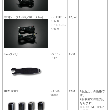
中間ケーブル RR／RL（4.6m）
RR: EDC01-
¥2,640
K3608
RL: EDC01-
K3609
8mmスパナ
SST01-
¥550
F1126
HEX BOLT
SAP44-
¥220
1個あたりの価格で
96367
す。
4個単位での販売と
なります。
※EDFC ACTIVEに