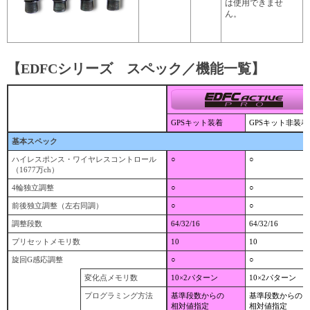
は使用できませ
ん。
【EDFCシリーズ スペック／機能一覧】
GPSキット装着
GPSキット非装着
基本スペック
ハイレスポンス・ワイヤレスコントロール
○
○
（1677万ch）
4輪独立調整
○
○
前後独立調整（左右同調）
○
○
調整段数
64/32/16
64/32/16
プリセットメモリ数
10
10
旋回G感応調整
○
○
変化点メモリ数
10×2パターン
10×2パターン
プログラミング方法
基準段数からの
基準段数からの
相対値指定
相対値指定