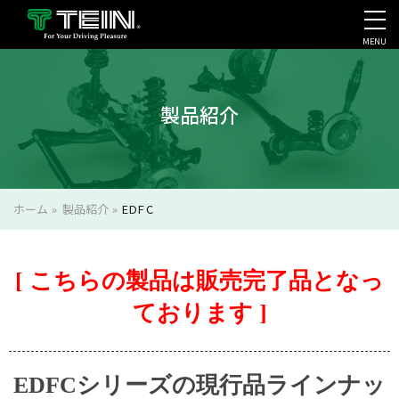
MENU
会社案内・採用・IR
製品紹介
ホーム
»
製品紹介
»
EDFC
[ こちらの製品は販売完了品となっ
ております ]
EDFCシリーズの現行品ラインナッ