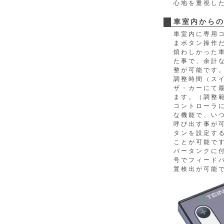
心地を重視し
車室内から
車室内に専用
まボタン操作
煩わしかった
た事で、余計
整が可能です
調整時間（ス
ザ・カーにて最
ます。（調整
コントローラ
な機能で、い
呼び出す事が
タンを設定す
ことが可能で
バータンクに
号でフィード
置検出が可能