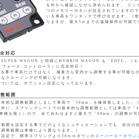
を外から確認しながら決められます。 コン
つのメモリーボタンが設定されていますの
いる車高をワンタッチで呼び出せます。（
りますが、最大5ｍまでの遠隔操作が可能で
完全対応
X、SUPER WAGON と同様にHYBRID WAGON も「EDFC」
･フォース･コントローラ）に完全対応！
着する事で車高だけではなく、減衰力も室内から調整する事が可能な
適なクルージングが可能になります。
については、オプション設定になっております。
調整範囲
基本的な調整範囲としまして車高で「50mm」を確保致しました。
以外に、スプリングシートでの基本的な調整範囲としては車高で「4
部車種を除く）ので、全て合わせますと最大で「90mm」の調整が可
整範囲を設定する事でどのようなシュチュエーションでも、自分の
（調整範囲は車種により異なります。）
ン設定で、標準スプリングより20ｍｍダウンの
スーパーローダウン