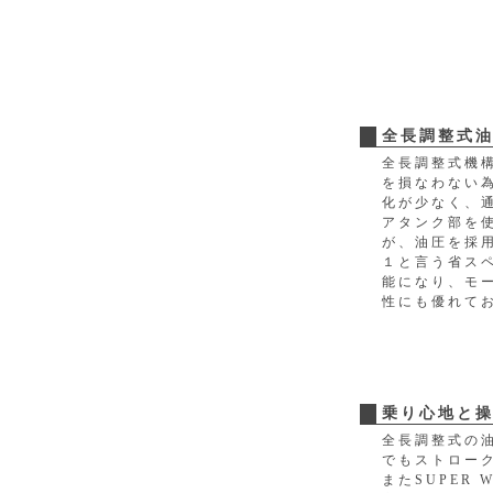
全長調整式
全長調整式機
を損なわない
化が少なく、
アタンク部を
が、油圧を採
１と言う省ス
能になり、モ
性にも優れて
乗り心地と
全長調整式の
でもストロー
またSUPER