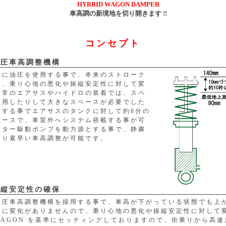
HYBRID WAGON DAMPER
車高調の新境地を切り開きます !!
コンセプト
油圧車高調整機構
構に油圧を使用する事で、本来のストローク
為、乗り心地の悪化や操縦安定性に対して変
通常のエアサスやハイドロの装着では、スペ
使用したりして大きなスペースが必要でした
用する事でエアサスのタンクに対して約6分の
ペースで、車室外へシステム搭載する事が可
ーター駆動ポンプを動力源とする事で、静粛
おり素早い車高調整が可能です。
操縦安定性の確保
油圧車高調整機構を採用する事で、車高が下がっている状態でも上
クに変化がありませんので、乗り心地の悪化や操縦安定性に対して
 WAGON を基準にセッティングしておりますので、街乗りから高