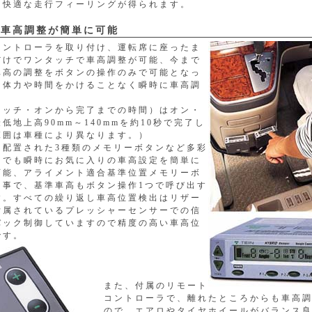
た快適な走行フィーリングが得られます。
の車高調整が簡単に可能
コントローラを取り付け、運転席に座ったま
だけでワンタッチで車高調整が可能、今まで
車高の調整をボタンの操作のみで可能となっ
な体力や時間をかけることなく瞬時に車高調
。
イッチ・オンから完了までの時間）はオン・
低地上高90mm～140mmを約10秒で完了し
範囲は車種により異なります。）
に配置された3種類のメモリーボタンなど多彩
つでも瞬時にお気に入りの車高設定を簡単に
可能、アライメント適合基準位置メモリーボ
る事で、基準車高もボタン操作1つで呼び出す
す。すべての繰り返し車高位置検出はリザー
付属されているプレッシャーセンサーでの信
バック制御していますので精度の高い車高位
です。
また、付属のリモート
コントローラで、離れたところからも車高
ので、エアロやタイヤホイールがバランス