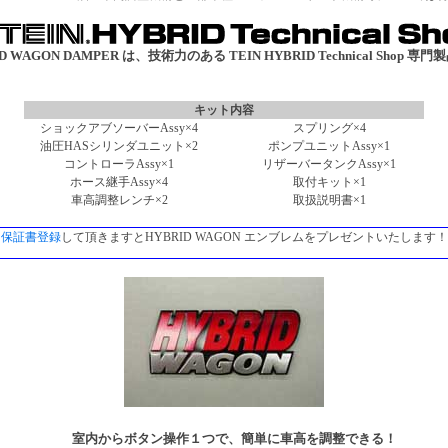
D WAGON DAMPER は、技術力のある TEIN HYBRID Technical Shop 専
キット内容
ショックアブソーバーAssy×4
スプリング×4
油圧HASシリンダユニット×2
ポンプユニットAssy×1
コントローラAssy×1
リザーバータンクAssy×1
ホース継手Assy×4
取付キット×1
車高調整レンチ×2
取扱説明書×1
保証書登録
して頂きますとHYBRID WAGON エンブレムをプレゼントいたします！
室内からボタン操作１つで、簡単に車高を調整できる！