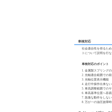
車検対応
社会適合性を得るため
トについて説明を行な
車検対応のポイント
1. 金属製スプリング
2. 光軸適合範囲での
3. 光軸位置表示機能
4. 走行中操作出来な
5. 車高調整範囲での
6. 車高基準位置へ容
7. 急激な動作をしない（1
8. 万が一の油圧故障