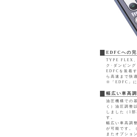
EDFCへの
TYPE FLE
ク･ダンピング
EDFCを装
ら高速まで快
※「EDFC」
幅広い車高
油圧機構での
く）油圧調整
しました（1
す。
幅広い車高調
が可能です。
またオプショ