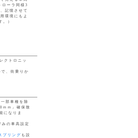
トローラ同様3
で、記憶させて
使用環境にもよ
す。）
（エレクトロニッ
ので、街乗りか
（一部車種を除
0ｍｍ」確保致
能になりま
好みの車高設定
スプリング
も設