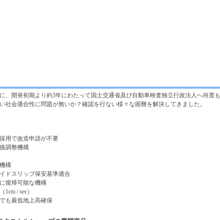
に、開発初期より約3年にわたって国土交通省及び自動車検査独立行政法人へ何度も
い社会適合性に問題が無いか？確認を行ない様々な困難を解決してきました。
の採用で改造申請が不要
前後調整機構
い機構
サイドスリップ保安基準適合
易に復帰可能な機構
cm / sec）
時でも最低地上高確保