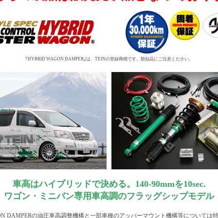
｢HYBRID WAGON DAMPER｣は、TEINの登録商標です。類似品にご注意ください。
車高はハイブリッドで決める。140-90mmを10sec.
ワゴン・ミニバン専用車高調のフラッグシップモデル
WAGON DAMPERの油圧車高調整機構と一部車種のアッパーマウント機構等については