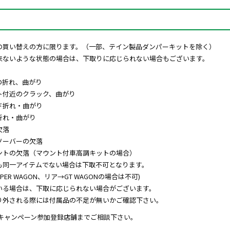
の買い替えの方に限ります。（一部、テイン製品ダンパーキットを除く）
来ないような状態の場合は、下取りに応じられない場合もございます。
の折れ、曲がり
ト付近のクラック、曲がり
ド折れ・曲がり
折れ・曲がり
欠落
ソーバーの欠落
ントの欠落（マウント付車高調キットの場合）
も同一アイテムでない場合は下取不可となります。
ER WAGON、リア→GT WAGONの場合は不可)
いる場合は、下取に応じられない場合がございます。
り外される際には付属品の不足が無いかご確認下さい。
りキャンペーン参加登録店舗までご相談下さい。