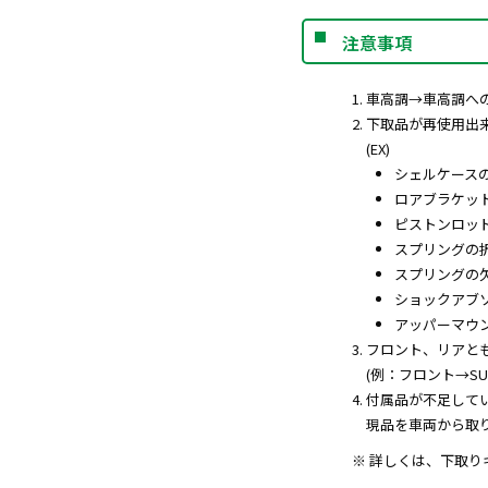
注意事項
車高調→車高調へ
下取品が再使用出
(EX)
シェルケース
ロアブラケッ
ピストンロッ
スプリングの
スプリングの
ショックアブ
アッパーマウ
フロント、リアと
(例：フロント→SUP
付属品が不足して
現品を車両から取
※ 詳しくは、下取