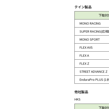
テイン製品
下取対
MONO RACING
SUPER RACING(応相
MONO SPORT
FLEX AVS
FLEX A
FLEX Z
STREET ADVANCE Z
EnduraPro PLUS (1
他社製品
HKS
下取対