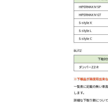
HIPERMAX IV SP
HIPERMAX IV GT
S-style X
S-style L
S-style C
BLITZ
下取対
ダンパーZZ-R
※下取品が再使用出来
一覧表に記載の無い車高調
します。
詳細な下取り額につい