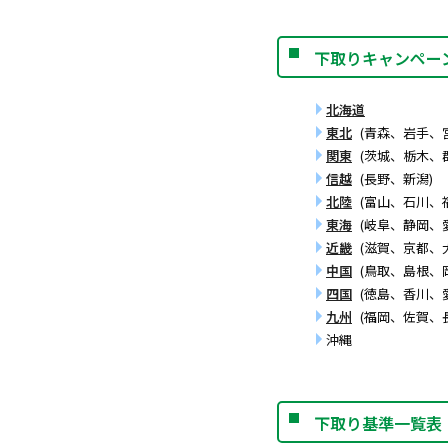
下取りキャンペー
北海道
東北
(青森、岩手、
関東
(茨城、栃木、
信越
(長野、新潟)
北陸
(富山、石川、
東海
(岐阜、静岡、
近畿
(滋賀、京都、
中国
(鳥取、島根、
四国
(徳島、香川、
九州
(福岡、佐賀、
沖縄
下取り基準一覧表