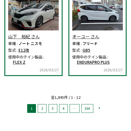
山下 裕紀 さん
オーユー さん
車種 :
ノート ニスモ
車種 :
フリード
型式 :
E12改
型式 :
GB5
使用中のテイン製品 :
使用中のテイン製品 :
FLEX Z
ENDURAPRO PLUS
2026/03/27
2026/03/27
全1,845件 / 1 - 12
1
2
3
4
…
154