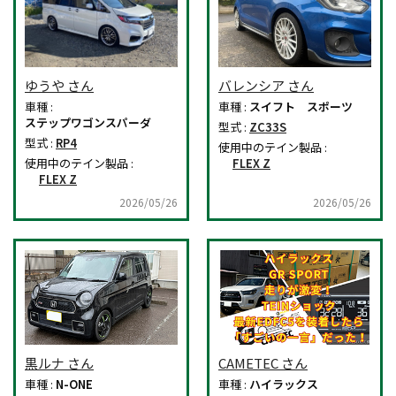
ゆうや さん
バレンシア さん
車種 :
車種 :
スイフト スポーツ
ステップワゴンスパーダ
型式 :
ZC33S
型式 :
RP4
使用中のテイン製品 :
使用中のテイン製品 :
FLEX Z
FLEX Z
2026/05/26
2026/05/26
黒ルナ さん
CAMETEC さん
車種 :
N-ONE
車種 :
ハイラックス