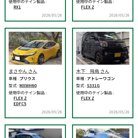
使用中のテイン製品 :
使用中のテイン製品 :
RX1
FLEX Z
2026/05/26
2026/05/26
まさやん さん
木下 飛鳥 さん
車種 :
プリウス
車種 :
アトレーワゴン
型式 :
MXWH60
型式 :
S331G
使用中のテイン製品 :
使用中のテイン製品 :
FLEX Z
FLEX Z
EDFC5
2026/05/26
2026/05/26