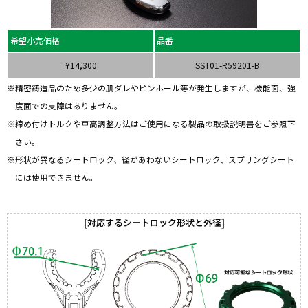
希望小売価格
品番
¥14,300
SST01-R59201-B
精密鋳造品のため多少の肌ダレやピンホール等が発生しますが、機能面、強
度面での支障はありません。
締め付けトルクや車高調整方法はご使用になる製品の取扱説明書をご参照下
さい。
形状が異なるシートロック、径があわないシートロック、スプリングシート
には使用できません。
対応するシートロック形状と外径