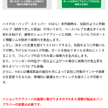
ハイドロ・バンプ・ストッパー（H.B.S.）未作動時は、左図のように作動
バルブ（緑色で示した部品）が浮いており、ベースバルブを通るオイルの
流れを妨げず、通常のショックアブソーバと同様、ベースバルブのポート
と積層シムの抵抗で減衰力を発生します。
しかし、決まった位置を超えてストロークすると、右図のように作動バル
ブが押し下げられてH.B.S.が作動。ポートを狭めてオイルを流れにくくす
ることで、フルバンプ付近でのみ高い減衰力を生み出します。
また、シリンダーの内圧が一定以上に上がった場合に減衰力の急上昇を
抑えるリリーフバルブも装備。
さらに、H.B.S.は構成部品の組合せ方によって自在に作動ポイントや減衰
力を変更できるため、車種別に最適なセッティングを施すことが可能で
す。
※ショックアブソーバの破損に繋がりますのでH.B.S.搭載の製品もバン
プラバーの装着は必要です。