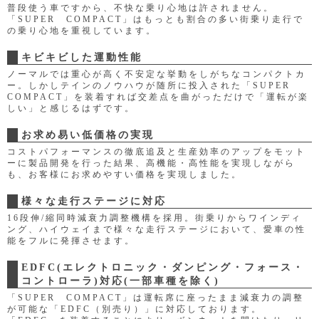
普段使う車ですから、不快な乗り心地は許されません。
「SUPER COMPACT」はもっとも割合の多い街乗り走行で
の乗り心地を重視しています。
キビキビした運動性能
ノーマルでは重心が高く不安定な挙動をしがちなコンパクトカ
ー。しかしテインのノウハウが随所に投入された「SUPER
COMPACT」を装着すれば交差点を曲がっただけで「運転が楽
しい」と感じるはずです。
お求め易い低価格の実現
コストパフォーマンスの徹底追及と生産効率のアップをモット
ーに製品開発を行った結果、高機能・高性能を実現しながら
も、お客様にお求めやすい価格を実現しました。
様々な走行ステージに対応
16段伸/縮同時減衰力調整機構を採用。街乗りからワインディ
ング、ハイウェイまで様々な走行ステージにおいて、愛車の性
能をフルに発揮させます。
EDFC(エレクトロニック・ダンピング・フォース・
コントローラ)対応(一部車種を除く)
「SUPER COMPACT」は運転席に座ったまま減衰力の調整
が可能な「EDFC（別売り）」に対応しております。