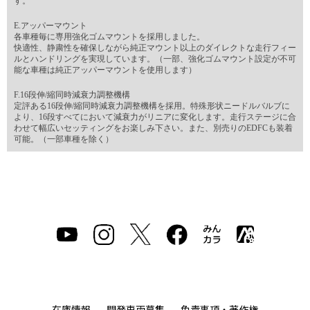
す。
E.アッパーマウント
各車種毎に専用強化ゴムマウントを採用しました。
快適性、静粛性を確保しながら純正マウント以上のダイレクトな走行フィー
ルとハンドリングを実現しています。（一部、強化ゴムマウント設定が不可
能な車種は純正アッパーマウントを使用します）
F.16段伸/縮同時減衰力調整機構
定評ある16段伸/縮同時減衰力調整機構を採用。特殊形状ニードルバルブに
より、16段すべてにおいて減衰力がリニアに変化します。走行ステージに合
わせて幅広いセッティングをお楽しみ下さい。また、別売りのEDFCも装着
可能。（一部車種を除く）
在庫情報
開発車両募集
免責事項・著作権