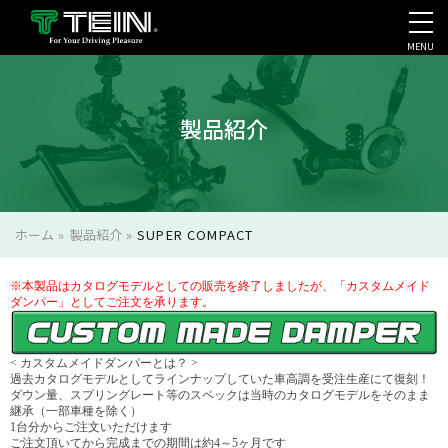
MENU
会社案内・採用・IR
製品紹介
ホーム
»
製品紹介
»
SUPER COMPACT
※本製品はカタログモデルとしての販売を終了しましたが、「カスタムメイド
ダンパー」としてご注文を承ります。
< カスタムメイドダンパーとは？ >
過去カタログモデルとしてラインナップしていた車高調を受注生産にて復刻！
ダウン量、スプリングレート等のスペックは当時のカタログモデルをそのまま
継承（一部車種を除く）
1台分からご注文いただけます
ご注文頂いてから完成までの期間は約4～5ヶ月です