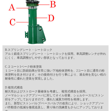
B.スプリングシート・シートロック
アルミ鍛造スプリングシート・シートロックを採用。車高調整レンチが外れ
にくく、車高調整がしやすい形状となっております。
C.２コート1ベーク粉体塗装
１コート目に防錆効果が非常に強い下地粉体塗料を、2コート目に通常の粉
体塗料を吹き付けます。その後焼付けを行う事により、過去例を見ない程の
耐食性に優れた塗装を実現しました。
D.複筒式構造
耐久性およびストローク量確保を考慮し、複筒式構造を採用。
ノーマルショックアブソーバに対してオイル容量、シェルケース/ピストン
径をアップしておりますので、優れた減衰力特性を発揮します。
また、新型ピストンバルブ/ベースバルブの改良により、ショックアブソー
バ作動音の低減を徹底追及し、乗り味の洗練度もさらにアップしておりま