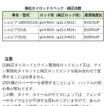
強化タイロッドスペック・純正比較
車名・型式
ロッド径（純正ロッド径）
座屈強度比
シルビア,180SX(S13)
φ14-M14（φ11.1-M12）
約31%UP
シルビア(S14)
φ14-M14（φ11.1-M14）
約10%UP
シルビア(S15)
φ14-M14（φ12.9-M12）
約55%UP
注意
(1)純正タイロッドとテイン製強化ロッドエンド又は、テイ
ン製強化タイロッドと純正ロッドエンドを組み合わせて使
用することは出来ません。
(2)付属のスペーサーを使用することにより、ハンドルの切
れ角が変わります。
この際、タイヤ、ホイールのサイズによっては、フェンダ
ーやタイヤなどが干渉する恐れがございますので、あらか