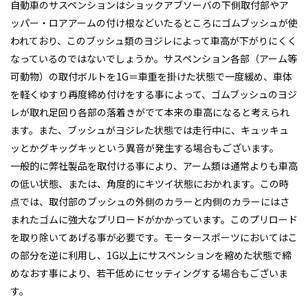
自動車のサスペンションはショックアブソーバの下側取付部やア
ッパー・ロアアームの付け根などいたるところにゴムブッシュが使
われており、このブッシュ類のヨジレによって車高が下がりにくく
なっているのではないでしょうか。サスペンション各部（アーム等
可動物）の取付ボルトを1G＝車重を掛けた状態で一度緩め、車体
を軽くゆすり再度締め付けをする事によって、ゴムブッシュのヨジ
レが取れ足回り各部の落着きがでて本来の車高になると考えられ
ます。また、ブッシュがヨジレた状態では走行中に、キュッキュ
ッとかグキッグキッという異音が発生する場合もございます。
一般的に弊社製品を取付ける事により、アーム類は通常よりも車高
の低い状態、または、角度的にキツイ状態におかれます。この時
点では、取付部のブッシュの外側のカラーと内側のカラーにはさ
まれたゴムに強大なプリロードがかかっています。このプリロード
を取り除いてあげる事が必要です。モータースポーツにおいてはこ
の部分を逆に利用し、1G以上にサスペンションを縮めた状態で締
めなおす事により、若干低めにセッティングする場合もございま
す。