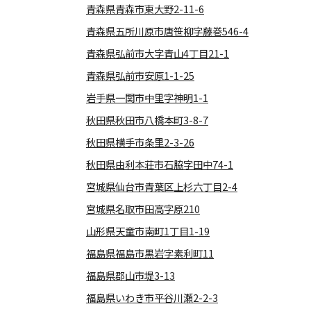
青森県青森市東大野2-11-6
青森県五所川原市唐笹柳字藤巻546-4
青森県弘前市大字青山4丁目21-1
青森県弘前市安原1-1-25
岩手県一関市中里字神明1-1
秋田県秋田市八橋本町3-8-7
秋田県横手市条里2-3-26
秋田県由利本荘市石脇字田中74-1
宮城県仙台市青葉区上杉六丁目2-4
宮城県名取市田高字原210
山形県天童市南町1丁目1-19
福島県福島市黒岩字素利町11
福島県郡山市堤3-13
福島県いわき市平谷川瀬2-2-3