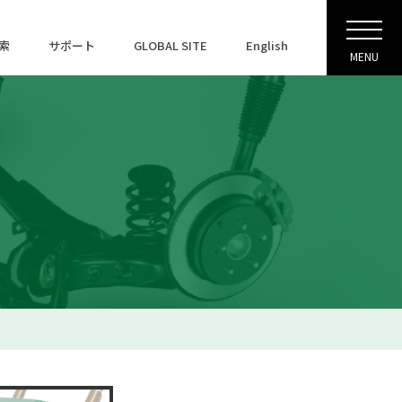
索
サポート
GLOBAL SITE
English
MENU