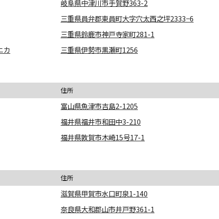
岐阜県中津川市手賀野363-2
三重県員弁郡東員町大字穴太西之坪2333−6
三重県鈴鹿市神戸寺家町281-1
ニカ
三重県伊勢市黒瀬町1256
住所
富山県魚津市吉島2-1205
福井県福井市和田中3-210
福井県敦賀市木崎15号17-1
住所
滋賀県甲賀市水口町泉1-140
奈良県大和郡山市井戸野361-1