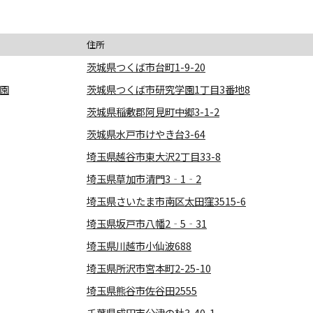
住所
茨城県つくば市台町1-9-20
学園
茨城県つくば市研究学園1丁目3番地8
茨城県稲敷郡阿見町中郷3-1-2
茨城県水戸市けやき台3-64
埼玉県越谷市東大沢2丁目33-8
埼玉県草加市清門3‐1‐2
埼玉県さいたま市南区太田窪3515-6
埼玉県坂戸市八幡2‐5‐31
埼玉県川越市小仙波688
埼玉県所沢市宮本町2-25-10
埼玉県熊谷市佐谷田2555
千葉県成田市公津の杜3-40-1