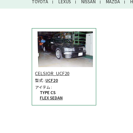
TOYOTA
LEXUS
NISSAN
MAZDA
H
CELSIOR_UCF20
型式 :
UCF20
アイテム :
TYPE CS
FLEX SEDAN