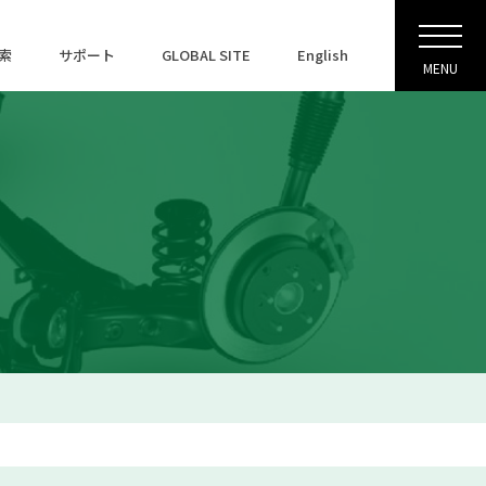
索
サポート
GLOBAL SITE
English
MENU