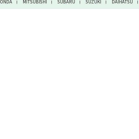
ONDA
MITSUBISHI
SUBARU
SUZUKI
DAIHATSU