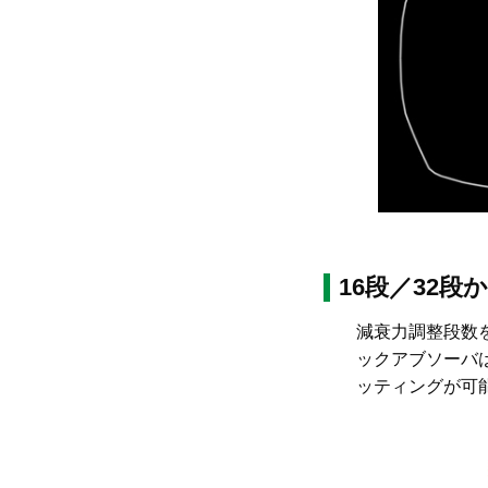
16段／32
減衰力調整段数
ックアブソーバ
ッティングが可