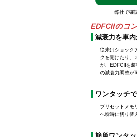
弊社で確認
EDFCIIの
減衰力を車内
従来はショック
クを開けたり、
が、EDFCII
の減衰力調整が
ワンタッチで
プリセットメモ
へ瞬時に切り替
簡単ワンタッ