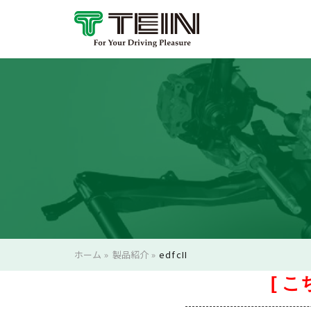
ホーム
»
製品紹介
»
edfcII
[ 