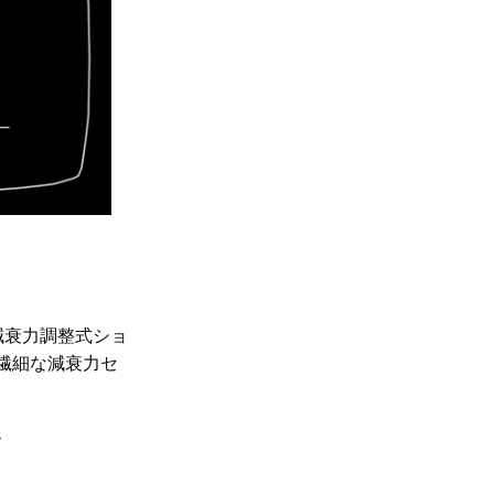
減衰力調整式ショ
繊細な減衰力セ