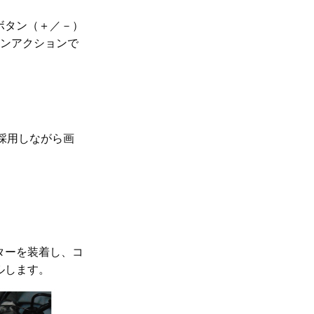
ボタン（＋／－）
ワンアクションで
を採用しながら画
ターを装着し、コ
ルします。