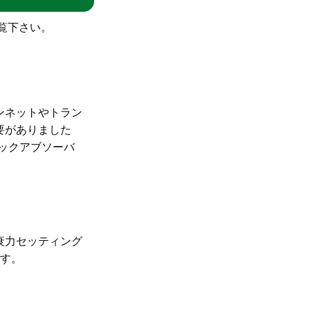
覧下さい。
ンネットやトラン
要がありました
ョックアブソーバ
衰力セッティング
です。