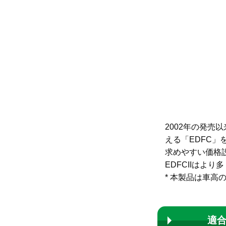
2002年の発売
える「EDFC
求めやすい価格設
EDFCIIはよ
* 本製品は車高
適