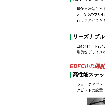
操作方法はとっ
と、3つのプリ
行うことができ
リーズナブル
1台分セット¥3
期的なプライス
EDFCIIの機
高性能ステッ
ショックアブソ
クピットに設置