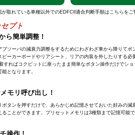
が取れている車種以外でのEDFCII適合判断手順は
こちら
をご
コンセプト
から簡単調整！
アブソーバの減衰力調整をするためにわざわざ車から降りてボ
スピーカーボードやリアシート、リアの内装を外したりする必
を装着すればコクピットに座ったまま簡単なボタン操作だけでシ
可能となります。
メモリ呼び出し！
リボタンを押すだけで、あらかじめ記憶させておいた好みの減
えることができます。プリセットメモリは3種類まで記憶可能
チ操作！