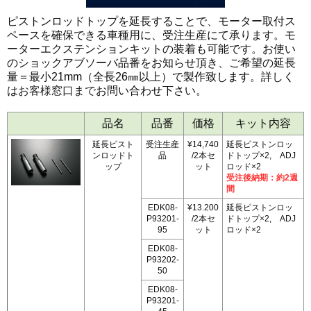
ピストンロッドトップを延長することで、モーター取付ス
ペースを確保できる車種用に、受注生産にて承ります。モ
ーターエクステンションキットの装着も可能です。お使い
のショックアブソーバ品番をお知らせ頂き、ご希望の延長
量＝最小21mm（全長26㎜以上）で製作致します。詳しく
は
お客様窓口まで
お問い合わせ下さい。
品名
品番
価格
キット内容
延長ピスト
受注生産
¥14,740
延長ピストンロッ
ンロッドト
品
/2本セ
ドトップ×2, ADJ
ップ
ット
ロッド×2
受注後納期：約2週
間
EDK08-
¥13.200
延長ピストンロッ
P93201-
/2本セ
ドトップ×2, ADJ
95
ット
ロッド×2
EDK08-
P93202-
50
EDK08-
P93201-