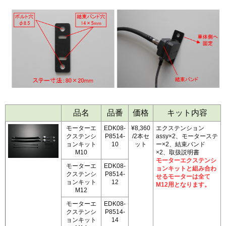
品名
品番
価格
キット内容
モーターエ
EDK08-
¥8,360
エクステンション
クステンシ
P8514-
/2本セ
assy×2、モーターステ
ョンキット
10
ット
ー×2、結束バンド
M10
×2、取扱説明書
モーターエクステンシ
モーターエ
EDK08-
ョンキットと組み合わ
クステンシ
P8514-
せるモーターは全て
ョンキット
12
M12用となります。
M12
モーターエ
EDK08-
クステンシ
P8514-
ョンキット
14