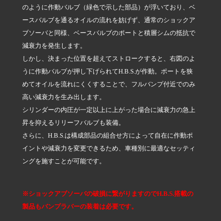
のように作動バルブ（緑色で示した部品）が浮いており、ベ
ースバルブを通るオイルの流れを妨げず、通常のショックア
ブソーバと同様、ベースバルブのポートと積層シムの抵抗で
減衰力を発生します。
しかし、決まった位置を超えてストロークすると、右図のよ
うに作動バルブが押し下げられてH.B.S.が作動。ポートを狭
めてオイルを流れにくくすることで、フルバンプ付近でのみ
高い減衰力を生み出します。
シリンダーの内圧が一定以上に上がった場合に減衰力の急上
昇を抑えるリリーフバルブも装備。
さらに、H.B.S.は構成部品の組合せ方によって自在に作動ポ
イントや減衰力を変更できるため、車種別に最適なセッティ
ングを施すことが可能です。
※ショックアブソーバの破損に繋がりますのでH.B.S.搭載の
製品もバンプラバーの装着は必要です。