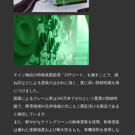
テイン独自の特殊表面処理「ZTPコート」を施すことで、跳
ね石などによる塗装のはがれに強く、更に高い防錆性能を身
につけました。
固着によるクレーム率は200万本でゼロという驚異の防錆性
能で、降雪地域や沿岸地域の方にもご満足頂ける製品である
と確信しています。
また、鮮やかなテイングリーンの粉体塗装を採用。粉体塗装
は優れた塗膜強度および耐久性をもち、有機溶剤を使用しな