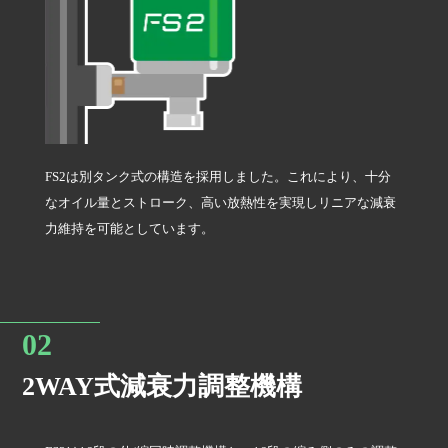
ストラット差し込み下部偏心キャンバー調整機構
マウント付き
FS2は別タンク式の構造を採用しました。これにより、十分
なオイル量とストローク、高い放熱性を実現しリニアな減衰
ねじ式車高調整
力維持を可能としています。
複筒式
2WAY式減衰力調整機構
オーバーホール可能