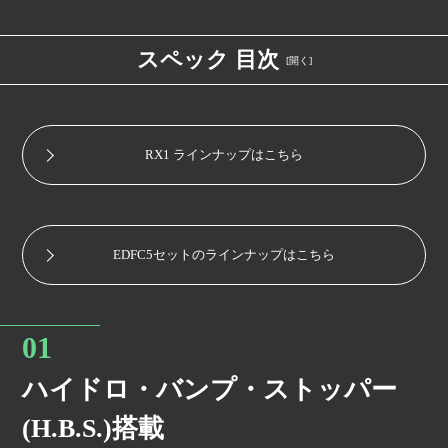
スペック 目次
H.B.S.搭載
RX1 ラインナップはこちら
キャンバー調整式ロアブラケット
EDFC5セットのラインナップはこちら
全長調整式
ハイドロ・バンプ・ストッパー
複筒式
(H.B.S.)搭載