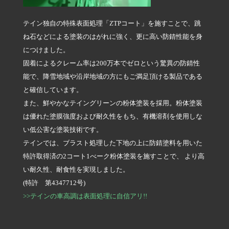
テイン独自の特殊表面処理「ZTPコート」を施すことで、跳
ね石などによる塗装のはがれに強く、更に高い防錆性能を身
につけました。
固着によるクレーム率は200万本でゼロという驚異の防錆性
能で、降雪地域や沿岸地域の方にもご満足頂ける製品である
と確信しています。
また、鮮やかなテイングリーンの粉体塗装を採用。粉体塗装
は優れた塗膜強度および耐久性をもち、有機溶剤を使用しな
い低公害な塗装技術です。
テインでは、ブラスト処理した下地の上に防錆塗料を用いた
特許取得済の2コート1べーク粉体塗装を施すことで、 より高
い耐久性、耐食性を実現しました。
(特許 第4347712号)
>>テインの車高調は表面処理に自信アリ!!