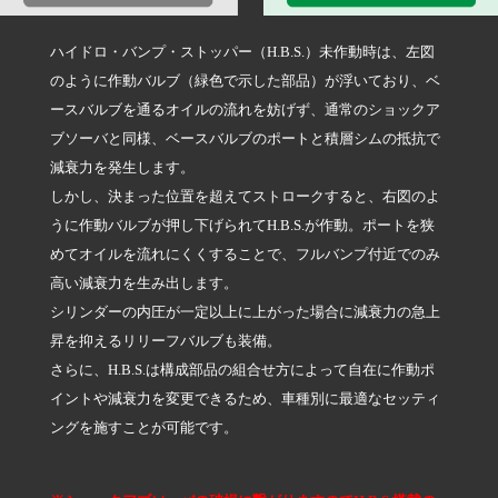
ハイドロ・バンプ・ストッパー（H.B.S.）未作動時は、左図
のように作動バルブ（緑色で示した部品）が浮いており、ベ
ースバルブを通るオイルの流れを妨げず、通常のショックア
ブソーバと同様、ベースバルブのポートと積層シムの抵抗で
減衰力を発生します。
しかし、決まった位置を超えてストロークすると、右図のよ
うに作動バルブが押し下げられてH.B.S.が作動。ポートを狭
めてオイルを流れにくくすることで、フルバンプ付近でのみ
高い減衰力を生み出します。
シリンダーの内圧が一定以上に上がった場合に減衰力の急上
昇を抑えるリリーフバルブも装備。
さらに、H.B.S.は構成部品の組合せ方によって自在に作動ポ
イントや減衰力を変更できるため、車種別に最適なセッティ
ングを施すことが可能です。