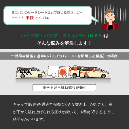
減衰力調整式
マウント付き
ハイドロ・バンプ・ストッパー（H.B.S.)
は
そんな悩みを解決します！
リプレイスメントサービス
お得なEDFC5セット品
ギャップ(段差)を通過する際に大きな突き上げが起こり、車
EDFCシリーズ対応
が下から跳ね上げられる症状が続いて、挙動が収まるまでに
時間がかかります。