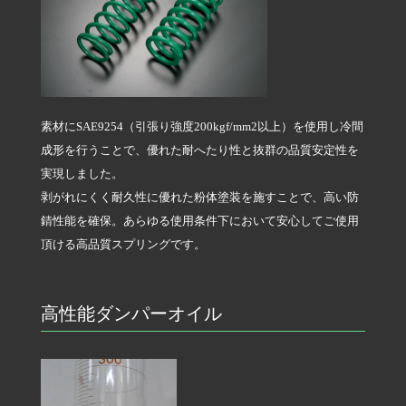
素材にSAE9254（引張り強度200kgf/mm
2
以上）を使用し冷間
成形を行うことで、優れた耐へたり性と抜群の品質安定性を
実現しました。
剥がれにくく耐久性に優れた粉体塗装を施すことで、高い防
錆性能を確保。あらゆる使用条件下において安心してご使用
頂ける高品質スプリングです。
高性能ダンパーオイル