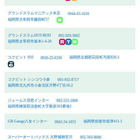
グランドスラムマニアック本店
0944-43-1616
福岡県大牟田市藤田町57
グランドスラムHOT-ROD
092-929-5002
福岡県太宰府市坂本1-4-20
コクピット 910
福岡県京都郡苅田町与原820-1
0930-25-6336
コクピット シンコウ小倉
093-932-8717
福岡県北九州市小倉北区片野4丁目18-2
ジェームス須恵インター
092-515-1800
福岡県糟屋郡須恵町大字新原303番地1
GR Garage八女インター
福岡県筑後市前津411-1
0942-54-1055
スーパーオートバックス 大野城御笠川
092-503-8686