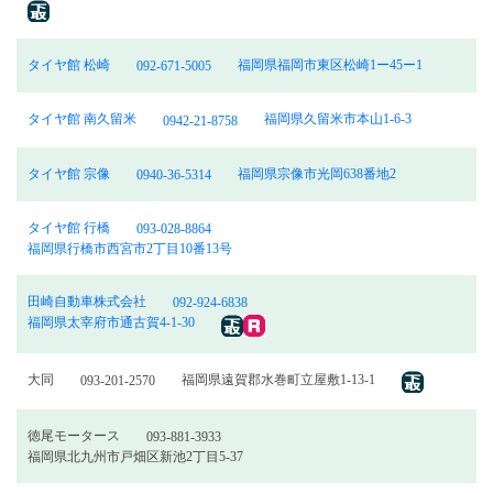
タイヤ館 松崎
福岡県福岡市東区松崎1ー45ー1
092-671-5005
タイヤ館 南久留米
福岡県久留米市本山1-6-3
0942-21-8758
タイヤ館 宗像
福岡県宗像市光岡638番地2
0940-36-5314
タイヤ館 行橋
093-028-8864
福岡県行橋市西宮市2丁目10番13号
田崎自動車株式会社
092-924-6838
福岡県太宰府市通古賀4-1-30
大同
福岡県遠賀郡水巻町立屋敷1-13-1
093-201-2570
徳尾モータース
093-881-3933
福岡県北九州市戸畑区新池2丁目5-37