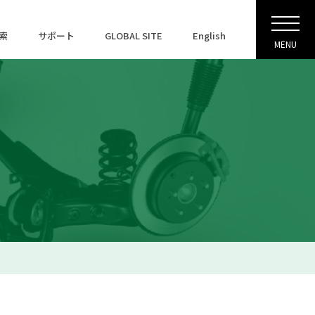
索
サポート
GLOBAL SITE
English
MENU