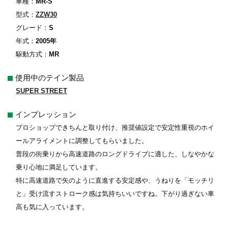
車種：
MR-S
型式：
ZZW30
グレード：
S
年式：
2005年
駆動方式：
MR
使用中のテイン製品
SUPER STREET
インプレッション
プロショップできちんと取り付け、推奨値設定で安定性重視のホイ
ールアライメントに調整してもらいました。
普段の街乗りから高速道路のロングドライブに適した、しなやかな
乗り心地に満足しています。
特に高速道路で矢のように直進する安定感や、うねりを「モッチリ
と」受け流すストローク感は気持ちいいですね。下がり過ぎない車
高も気に入っています。