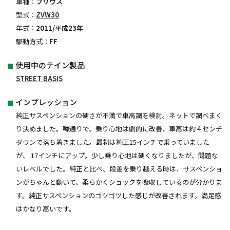
車種：
プリウス
型式：
ZVW30
年式：
2011/平成23年
駆動方式：
FF
使用中のテイン製品
STREET BASIS
インプレッション
純正サスペンションの硬さが不満で車高調を検討。ネットで調べまく
り決めました。噂通りで、乗り心地は劇的に改善、車高は約４センチ
ダウンで落ち着きました。最初は純正15インチで乗っていました
が、 17インチにアップ。少し乗り心地は硬くなりましたが、問題な
いレベルでした。純正と比べ、段差を乗り越える時は、サスペンショ
ンがちゃんと動いて、柔らかくショックを吸収しているのが分かりま
す。純正サスペンションのゴツゴツした感じが改善されます。満足感
はかなり高いです。