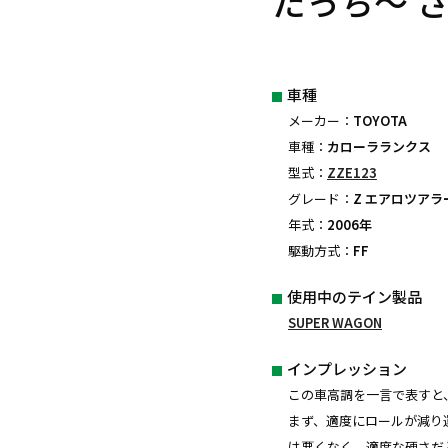
たっち〜 
車種
メーカー：
TOYOTA
車種：
カローラランクス
型式：
ZZE123
グレード：
Z エアロツアラ
年式：
2006年
駆動方式：
FF
使用中のテイン製品
SUPER WAGON
インプレッション
この車高調を一言で表すと
まず、適度にロールが減り
は悪くなく、適度な硬さだ