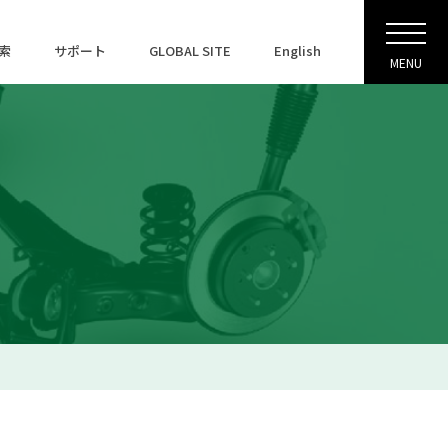
索
サポート
GLOBAL SITE
English
MENU