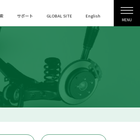
索
サポート
GLOBAL SITE
English
MENU