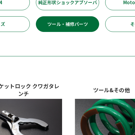
4
純正形状ショックアブソーバ
Moto
ッズ
ツール・補修パーツ
そ
ケットロック クワガタレ
ツール&その他
ンチ