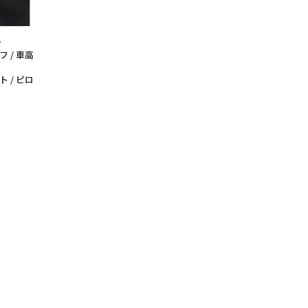
介
 / 車高
 / ピロ